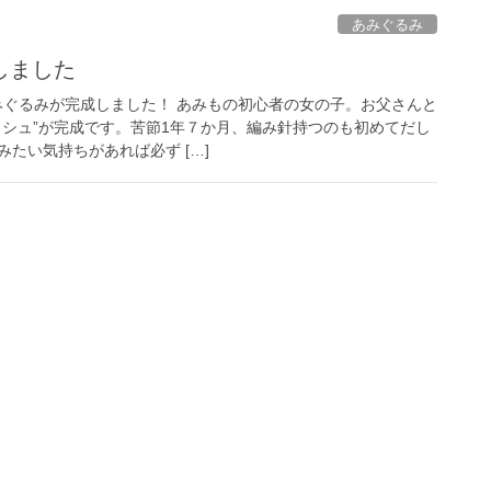
あみぐるみ
しました
あみぐるみが完成しました！ あみもの初心者の女の子。お父さんと
ッシュ”が完成です。苦節1年７か月、編み針持つのも初めてだし
たい気持ちがあれば必ず […]