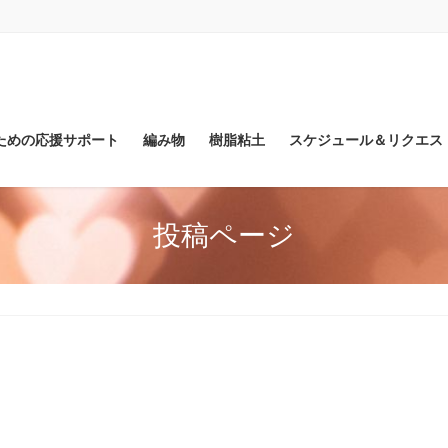
ための応援サポート
編み物
樹脂粘土
スケジュール＆リクエス
投稿ページ