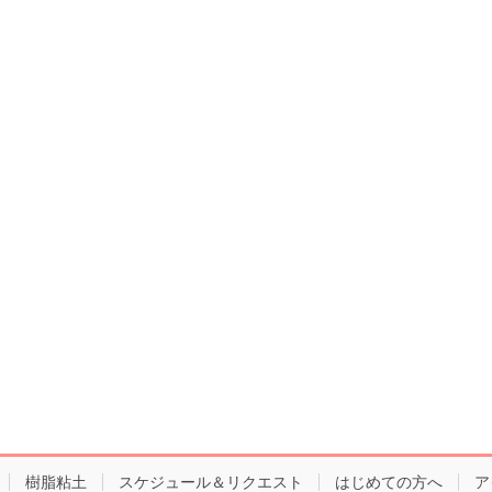
樹脂粘土
スケジュール＆リクエスト
はじめての方へ
ア