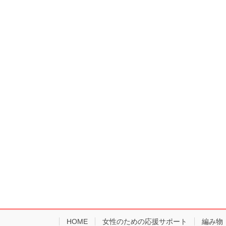
HOME
女性のための応援サポート
編み物