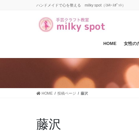
コ
ナ
ハンドメイドで心を整える milky spot（ﾐﾙｷｰｽﾎﾟｯﾄ）
ン
ビ
テ
ゲ
ン
ー
ツ
シ
に
ョ
HOME
女性の
移
ン
動
に
移
動
HOME
投稿ページ
藤沢
藤沢