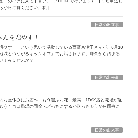
是非のぞきに来て下さい。（ZOOM で行います） 【まだ申込し
からご覧ください。私 […]
日常の出来事
さんを増やす！
増やす！」という思いで活動している西野奈津子さんが、8月18
地域とつながるキックオフ」でお話されます。鎌倉から始まる
いてみませんか？
日常の出来事
社のお昼休みにお店へ！もう選ぶお花、最高！1DAY店と職場が近
もう１つは職場の同僚へどっちにするか迷っちゃうから同僚に
日常の出来事