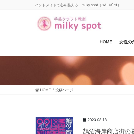
コ
ナ
ハンドメイドで心を整える milky spot（ﾐﾙｷｰｽﾎﾟｯﾄ）
ン
ビ
テ
ゲ
ン
ー
ツ
シ
に
ョ
HOME
女性の
移
ン
動
に
移
動
HOME
投稿ページ
2023-08-18
鵠沼海岸商店街の