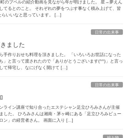
とつ町のプペルの紹介動画を見ながら年が明けました。 星→夢えん
してるとのこと。 それぞれの夢をつぶす事なく積み上げて、皆
らいいなと思っています。 […]
日常の出来事
頂きました
ら手作りおせち料理を頂きました。 「いろいろお世話になった
ち」と言って渡されたので「ありがとうございます(^^)」と言っ
て帰宅し、なにげなく開けて […]
日常の出来事
加
ンライン講座で知り合ったエステシャン足立ひろみさんが主催
しました。 ひろみさんは湘南・茅ヶ崎にある「足立ひろみビュー
ン」の経営者さん。 画面に入り […]
編み物