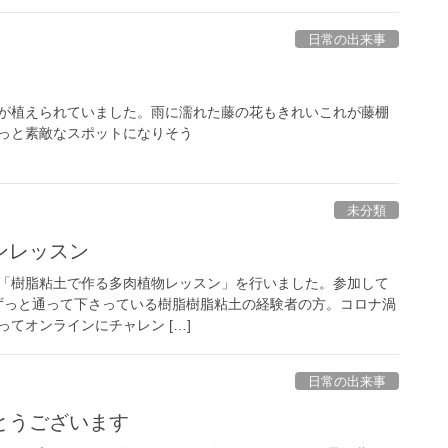
日常の出来事
が植えられていました。雨に濡れた藤の花もきれいこれが藤棚
っと素敵なスポットになりそう
未分類
ンレッスン
「樹脂粘土で作る多肉植物レッスン」を行いました。参加して
potにずっと通って下さっている樹脂樹脂粘土の経験者の方。コロナ渦
てオンラインにチャレン […]
日常の出来事
とうございます