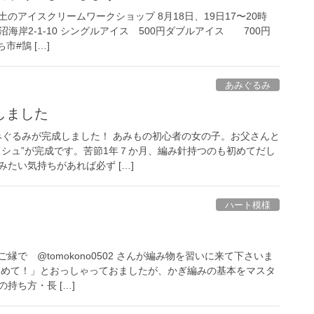
のアイスクリームワークショップ 8月18日、19日17〜20時
海岸2-1-10 シングルアイス 500円ダブルアイス 700円
市#鵠 […]
あみぐるみ
しました
あみぐるみが完成しました！ あみもの初心者の女の子。お父さんと
ッシュ”が完成です。苦節1年７か月、編み針持つのも初めてだし
たい気持ちがあれば必ず […]
ハート模様
で @tomokono0502 さんが編み物を習いに来て下さいま
初めて！」とおっしゃっておましたが、かぎ編みの基本をマスタ
持ち方・長 […]