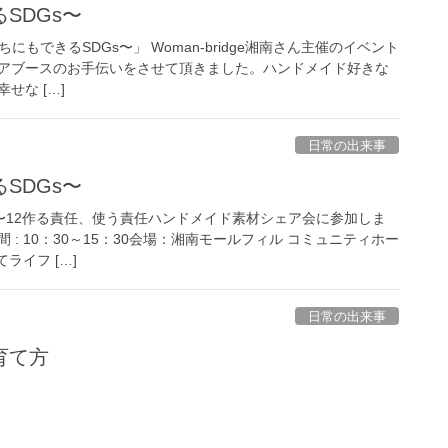
SDGs〜
〜私たちにもできるSDGs〜」 Woman-bridge湘南さん主催のイベント
アブースのお手伝いをさせて頂きました。ハンドメイド好きな
せな […]
日常の出来事
SDGs〜
s〜12作る責任、使う責任ハンドメイド素材シェア会に参加しま
時間 : 10：30～15：30会場：湘南モールフィル コミュニティホー
ライフ […]
日常の出来事
育て方