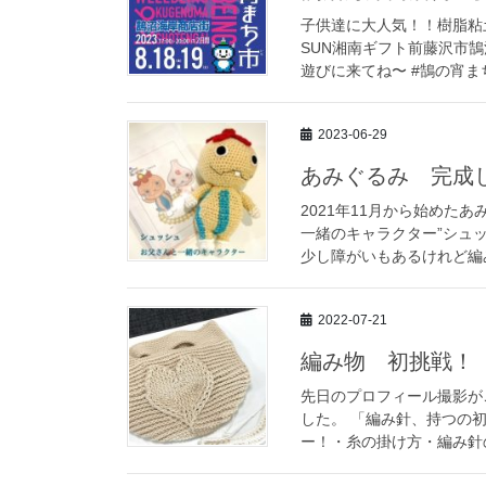
子供達に大人気！！樹脂粘土
SUN湘南ギフト前藤沢市鵠沼
遊びに来てね〜 #鵠の宵まち
2023-06-29
あみぐるみ 完成
2021年11月から始めた
一緒のキャラクター”シュ
少し障がいもあるけれど編み
2022-07-21
編み物 初挑戦！
先日のプロフィール撮影がご縁
した。 「編み針、持つの
ー！・糸の掛け方・編み針の