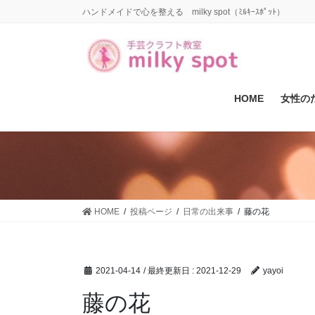
コ
ナ
ハンドメイドで心を整える milky spot（ﾐﾙｷｰｽﾎﾟｯﾄ）
ン
ビ
テ
ゲ
ン
ー
ツ
シ
に
ョ
HOME
女性の
移
ン
動
に
移
動
HOME
投稿ページ
日常の出来事
藤の花
2021-04-14
/ 最終更新日 :
2021-12-29
yayoi
藤の花