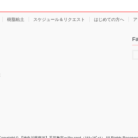
樹脂粘土
スケジュール＆リクエスト
はじめての方へ
ア
F
ま
Copyright © 【神奈川県藤沢】手芸教室ｍilky spot（ﾐﾙｷｰｽﾎﾟｯﾄ） All Rights Reserved