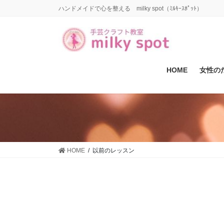
コ
ナ
ハンドメイドで心を整える milky spot（ﾐﾙｷｰｽﾎﾟｯﾄ）
ン
ビ
テ
ゲ
ン
ー
ツ
シ
に
ョ
HOME
女性の
移
ン
動
に
移
動
HOME
以前のレッスン